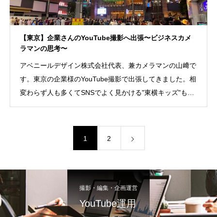
【東京】企業さんのYouTube撮影へ出張〜ビジネスカメ
ラマンの思考〜
アベニールデザイン株式会社代表、兼カメラマンの山﨑で
す。東京の企業様のYouTube撮影で出張してきました。相
変わらず人も多くてSNSでよく見かける"東横キッズ"も拝
見して色々
1
2
撮影・編集・企画運営
YouTube運用