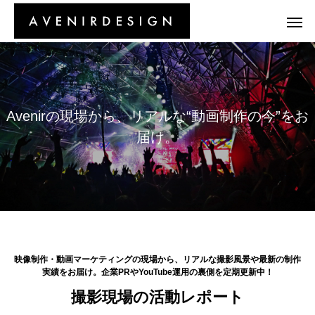
A
v
e
n
i
r
の
現
場
か
ら
、
リ
ア
ル
な
“
動
画
制
作
の
今
”
を
お
届
け
。
映像制作・動画マーケティングの現場から、リアルな撮影風景や最新の制作
実績をお届け。企業PRやYouTube運用の裏側を定期更新中！
撮影現場の活動レポート