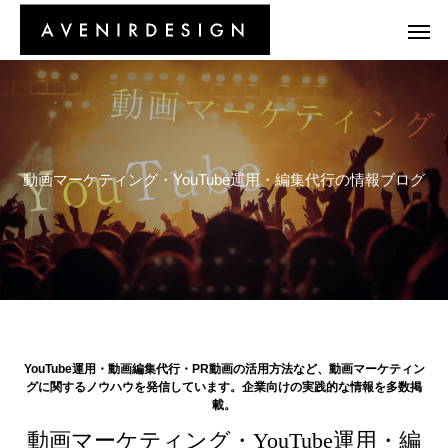
動
画
マ
ー
ケ
テ
ィ
ン
グ
・
Y
o
u
T
u
b
e
運
用
・
編
集
代
行
の
情
報
ブ
ロ
グ
YouTube運用・動画編集代行・PR動画の活用方法など、動画マーケティン
グに関するノウハウを発信しています。企業向けの実践的な情報を多数掲
載。
動画マーケティング・YouTube運用・編