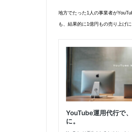
地方でたった1人の事業者がYouT
も、結果的に1億円もの売り上げ
い情報を探す