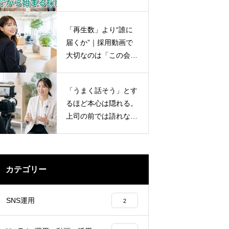
説
「再生数」より“誰に
届くか”｜採用動画で
大切なのは「この会社
で働きたい」と思って
もらえるか。
「うまく話そう」とす
るほど本心は隠れる。
上司の前では語れない
社員の“本音”を動画に
する方法
カテゴリー
SNS運用
2