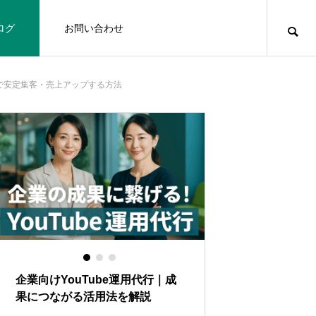
ログ
お問い合わせ
beで安定集客・売上アップする方法
企業向けYouTube運用代行｜成
YouTubeビジ
果につながる活用法を解説
客・売上・信頼を
略