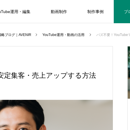
uTube運用・編集
動画制作
制作事例
ブ
略ブログ｜AVENIR
YouTube運用・動画の活用
バズ不要！YouTu
eで安定集客・売上アップする方法
採用動画の効果とは？応募につ
ながる動画活用を中小企業向け
に解説