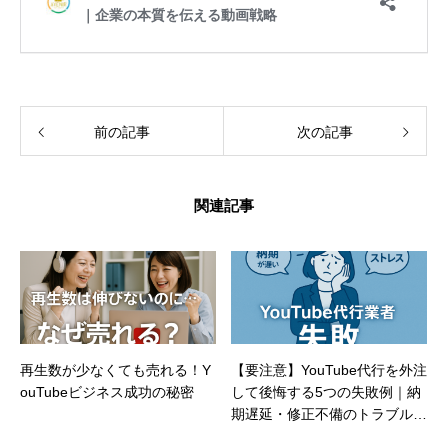
前の記事
次の記事
関連記事
再生数が少なくても売れる！Y
【要注意】YouTube代行を外注
ouTubeビジネス成功の秘密
して後悔する5つの失敗例｜納
期遅延・修正不備のトラブル解
説