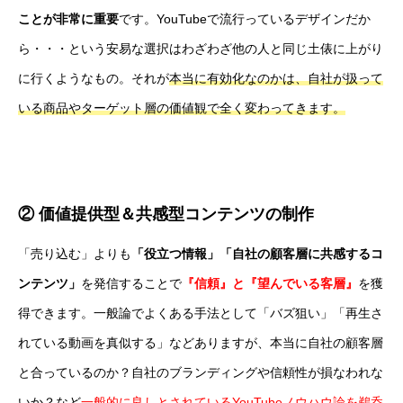
ことが非常に重要
です。YouTubeで流行っているデザインだか
ら・・・という安易な選択はわざわざ他の人と同じ土俵に上がり
に行くようなもの。それが
本当に有効化なのかは、自社が扱って
いる商品やターゲット層の価値観で全く変わってきます。
② 価値提供型＆共感型コンテンツの制作
「売り込む」よりも
「役立つ情報」「自社の顧客層に共感するコ
ンテンツ」
を発信することで
『信頼』と『望んでいる客層』
を獲
得できます。一般論でよくある手法として「バズ狙い」「再生さ
れている動画を真似する」などありますが、本当に自社の顧客層
と合っているのか？自社のブランディングや信頼性が損なわれな
いか？など
一般的に良しとされているYouTubeノウハウ論を鵜呑