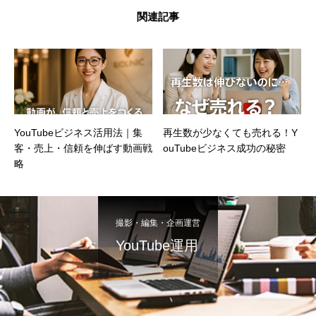
関連記事
YouTubeビジネス活用法｜集
再生数が少なくても売れる！Y
客・売上・信頼を伸ばす動画戦
ouTubeビジネス成功の秘密
略
撮影・編集・企画運営
YouTube運用