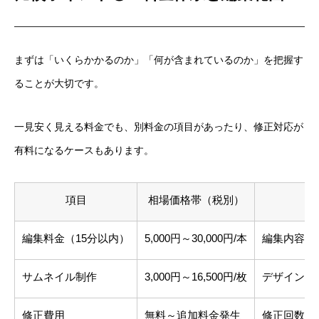
まずは「いくらかかるのか」「何が含まれているのか」を把握す
ることが大切です。
一見安く見える料金でも、別料金の項目があったり、修正対応が
有料になるケースもあります。
項目
相場価格帯（税別）
編集料金（15分以内）
5,000円～30,000円/本
編集内容や
サムネイル制作
3,000円～16,500円/枚
デザインの
修正費用
無料～追加料金発生
修正回数や