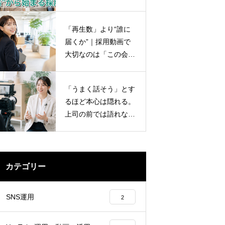
説
「再生数」より“誰に
届くか”｜採用動画で
大切なのは「この会社
で働きたい」と思って
もらえるか。
「うまく話そう」とす
るほど本心は隠れる。
上司の前では語れない
社員の“本音”を動画に
する方法
カテゴリー
SNS運用
2