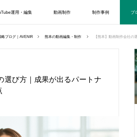
uTube運用・編集
動画制作
制作事例
ブ
略ブログ｜AVENIR
熊本の動画編集・制作
【熊本】動画制作会社の
の選び方｜成果が出るパートナ
点
YouTubeビジネス活用法｜集
客・売上・信頼を伸ばす動画戦
略